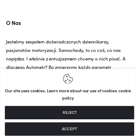
O Nas
Jesteśmy zespołem doświadczonych dziennikarzy,
pasjonatów motoryzacji. Samochody, to co coś, co nas
napędza. I właśnie z entuzjazmem chcemy o nich pisać. A
dlaczego Autometr? Bo zmierzymy każdy parametr
samochodu, a potem Wam o nim opowiemy.
Our site uses cookies. Learn more about our use of cookies: cookie
policy
© 2025 Autometr
. Wszelkie prawa
REJECT
zastrzeżone.
Twórca strony: MATEUSZ ŚWIST (MŚ)
ACCEPT