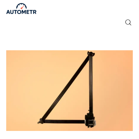
Strona główna
Newsy
Marki
Testy
Polecamy
Na luzie