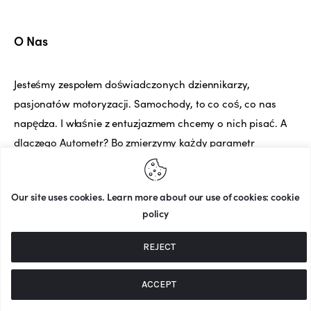
O Nas
Jesteśmy zespołem doświadczonych dziennikarzy,
pasjonatów motoryzacji. Samochody, to co coś, co nas
napędza. I właśnie z entuzjazmem chcemy o nich pisać. A
dlaczego Autometr? Bo zmierzymy każdy parametr
samochodu, a potem Wam o nim opowiemy.
Our site uses cookies. Learn more about our use of cookies: cookie
policy
© 2025 Autometr
. Wszelkie prawa
REJECT
zastrzeżone.
Twórca strony: MATEUSZ ŚWIST (MŚ)
ACCEPT